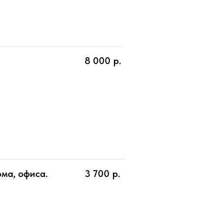
8 000
р.
ома, офиса.
3 700
р.