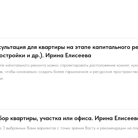
ультация для квартиры на этапе капитального р
остройки и др.). Ирина Елисеева
пе капитального ремонта можно спроектировать расположение комнат, кухн
ак, чтобы изначально создать более гармоничное и ресурсное пространство
ы.
ор квартиры, участка или офиса. Ирина Елисеев
 3 выбранных Вами вариантов с точки зрения Васту и рекомендации на по