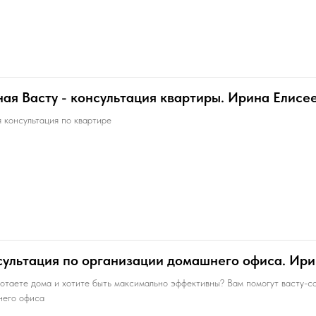
ая Васту - консультация квартиры. Ирина Елисе
 консультация по квартире
ультация по организации домашнего офиса. Ири
отаете дома и хотите быть максимально эффективны? Вам помогут васту-с
него офиса