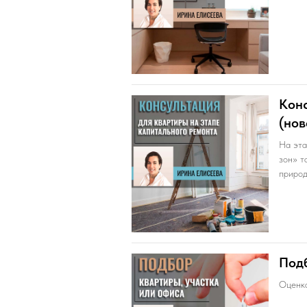
Конс
(нов
На эта
зон» т
природ
Подб
Оценка