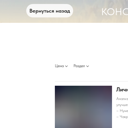
КОНС
Вернуться назад
Цена
Раздел
Личн
Анализ
улучше
– Нуме
– Чакр