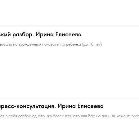
кий разбор. Ирина Елисеева
ьтация по врожденным показателям ребенка (до 16 лет)
ресс-консультация. Ирина Елисеева
ет в себя разбор одного, наиболее важного для Вас на данный момент, воп