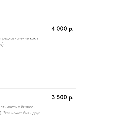
4 000
р.
 предназначение как в
е).
3 500
р.
естимость с бизнес-
. Это может быть друг