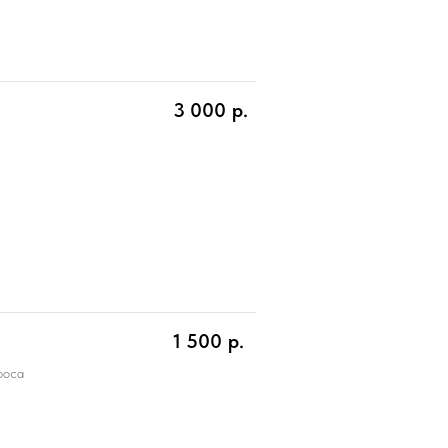
3 000
р.
1 500
р.
роса