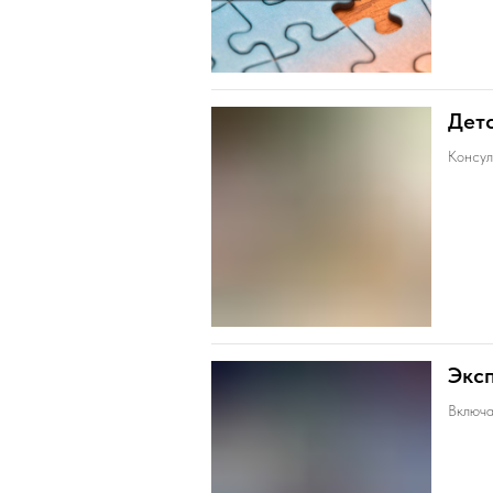
Детс
Консул
Эксп
Включа