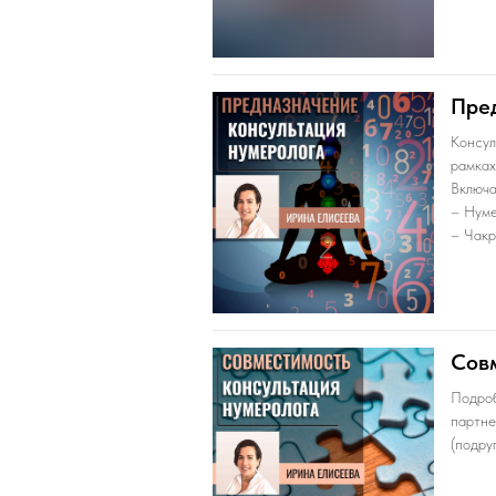
Пре
Консул
рамках
Включа
– Нуме
– Чакр
Сов
Подроб
партне
(подру