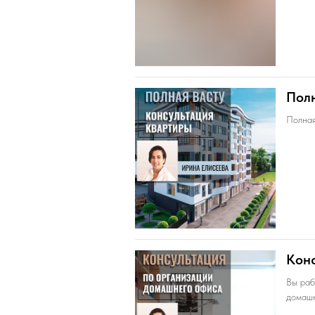
Полн
Полная
Конс
Вы раб
домаш