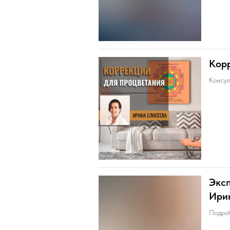
Корр
Консул
Эксп
Ири
Подроб