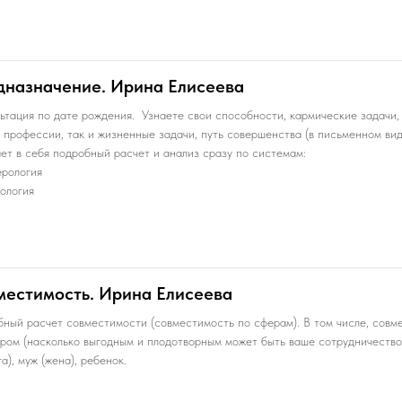
дназначение. Ирина Елисеева
ьтация по дате рождения. Узнаете свои способности, кармические задачи,
 профессии, так и жизненные задачи, путь совершенства (в письменном вид
ет в себя подробный расчет и анализ сразу по системам:
рология
ология
местимость. Ирина Елисеева
ный расчет совместимости (совместимость по сферам). В том числе, совм
ром (насколько выгодным и плодотворным может быть ваше сотрудничество)
га), муж (жена), ребенок.