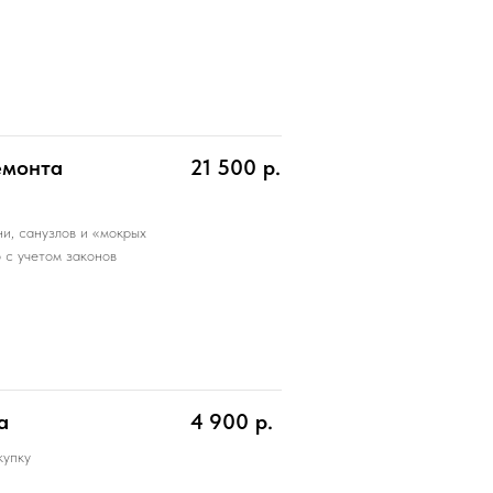
емонта
21 500
р.
и, санузлов и «мокрых
 с учетом законов
а
4 900
р.
купку