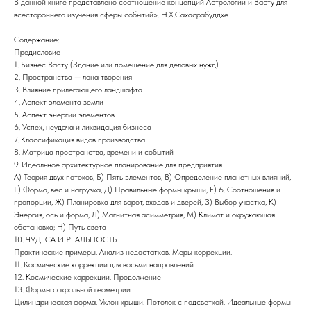
В данной книге представлено соотношение концепций Астрологии и Васту для
всестороннего изучения сферы событий». Н.Х.Сахасрабуддхе
Содержание:
Предисловие
1. Бизнес Васту (Здание или помещение для деловых нужд)
2. Пространства — лона творения
3. Влияние прилегающего ландшафта
4. Аспект элемента земли
5. Аспект энергии элементов
6. Успех, неудача и ликвидация бизнеса
7. Классификация видов производства
8. Матрица пространства, времени и событий
9. Идеальное архитектурное планирование для предприятия
А) Теория двух потоков, Б) Пять элементов, В) Определение планетных влияний,
Г) Форма, вес и нагрузка, Д) Правильные формы крыши, Е) 6. Соотношения и
пропорции, Ж) Планировка для ворот, входов и дверей, З) Выбор участка, К)
Энергия, ось и форма, Л) Магнитная асимметрия, М) Климат и окружающая
обстановка; Н) Путь света
10. ЧУДЕСА И РЕАЛЬНОСТЬ
Практические примеры. Анализ недостатков. Меры коррекции.
11. Космические коррекции для восьми направлений
12. Космические коррекции. Продолжение
13. Формы сакральной геометрии
Цилиндрическая форма. Уклон крыши. Потолок с подсветкой. Идеальные формы