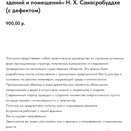
зданий и помещений» Н. Х. Сахасрабуддхе
(c дефектом)
900,00
р.
Купить
Эта книга представляет собой практическое руководство по изучению успешных
форм промышленных структур, полученных в результате исследований,
проведенных на нескольких существующих объектах. Эти формы были
разработаны после согласования с принципами традиционной Васту шастры и
основаны на законах инженерии, окружающей среды и климатологии.
Промышленные образцы в наше время быстро меняются, облик рынка
неоднозначен и ведет к отсутствию знаний о тенденциях и моделях.
Современный подход приводит к созданию множества энергетических пустот,
которые мешают согласованности и творчеству.
Поэтому мы предприняли попытку найти подходящие решения.
Астрология работает с темой времени.
Васту изучает направления.
Эвентология же может рассказать нам о времени и направлениях, соединенных
вместе.