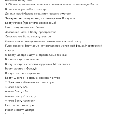
5. Сбалансированное и динамическое планирование — концепции Васту
Важность формы в Васту-шастре
Динамический баланс и геометрическая симметрия
Что нужно знать перед тем, как планировать Васту дом
Васту Рачана (проект планировки дома)
Центр энергетического баланса
Заложение набхи в Васту-пространстве
Сельское хозяйство и васту-шастра
Ландшафтное планирование в соответствии с наукой Васту
Планирование Васту дома на участках ассиметричной формы. Новаторский
подход
6. Васту-шастра и другие строительные техники
Васту-шастра и геомантия
Васту-шастра и средства коррекции. Методология
Васту-шастра и Фэншуй
Васту-Шастра и пирамиды
Васту-Шастра и современная архитектура
7. Практический анализ васту-шастры
Анализ Васту «А»
Анализ Васту «Б»
Анализ Васту «С» и «Д»
Анализ Васту местности
Подход Васту-шастры
Индия и Васту-шастра