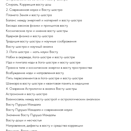
Спираль. Коррекция васту-дош
2. Современная наука и Васту-шастра
Планета Земля и васту-шастра
Баланс между энергией и материей и васту-шастра
Беседа законов физики и принципов васту
Космические лучи и мнение васту-шастры
Ядерная физика и васту-шастра
Традиция васту-шастры и научные соображения
Васту-шастра и научный анализ
3. Йога-шастра – мать науки Васту
Набхи в аюрведе, йога-шастре и васту-шастре
Ида и пингала нади в йога-шастре и васту-шастре
Прана в теле и космические энергии в васту пространстве
Возбуждение нади и направления васту
Пять первоэлементов в йога-шастре и васту-шастре
Шанкара в васту-шастре и квантовая память в медицине
4. Озарение Астрологии в анализ Васту-шастры
Астрономия и васту-шастра
Взаимосвязь между васту-шастрой и астрологическим анализом
Васту Пуруша Мандала
Васту Пуруша Мандала и современная наука
Значение Васту Пуруша Мандалы
Васту-доши и несчастья
Направления, дефекты в васту и средства коррекции
Важность Васту-чакр