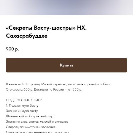
«Секреты Васту-шастры» НХ.
Сахасрабуддхе
900
р.
Купить
В книге — 170 страниц. Мягкий переплет, много иллюстраций и таблиц.
Стоимость: 600 р. Доставка по России — от 350 р.
СОДЕРЖАНИЕ КНИГИ
1. Польза науки Васту
Знание и наука васту
Физический и абстрактный мир
Значения слов, знаков, мыслей и символов
Спираль, асимметрия и эволюция
Спираль, золотое сечение и васту-шастра