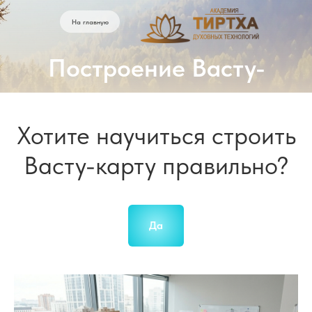
На главную
Построение Васту-
карты
Хотите научиться строить
Васту-карту правильно?
Да