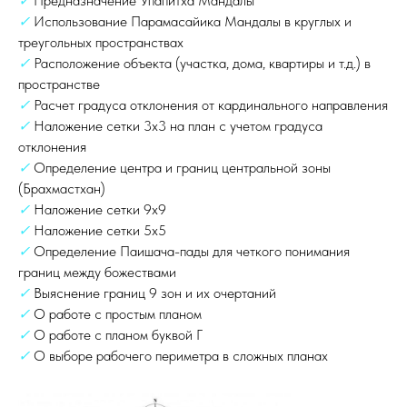
✓
Предназначение Упапитха Мандалы
✓
Использование Парамасайика Мандалы в круглых и
треугольных пространствах
✓
Расположение объекта (участка, дома, квартиры и т.д.) в
пространстве
✓
Расчет градуса отклонения от кардинального направления
✓
Наложение сетки 3х3 на план с учетом градуса
отклонения
✓
Определение центра и границ центральной зоны
(Брахмастхан)
✓
Наложение сетки 9х9
✓
Наложение сетки 5х5
✓
Определение Паишача-пады для четкого понимания
границ между божествами
✓
Выяснение границ 9 зон и их очертаний
✓
О работе с простым планом
✓
О работе с планом буквой Г
✓
О выборе рабочего периметра в сложных планах