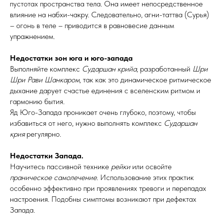
пустотах пространства тела. Она имеет непосредственное
влияние на набхи-чакру. Следовательно, агни-таттва (Сурья)
– огонь в теле – приводится в равновесие данным
упражнением.
Недостатки зон юга и юго-запада
Выполняйте комплекс
Сударшан крийа
, разработанный
Шри
Шри Рави Шанкаром
, так как это динамическое ритмическое
дыхание дарует счастье единения с вселенским ритмом и
гармонию бытия.
Яд Юго-Запада проникает очень глубоко, поэтому, чтобы
избавиться от него, нужно выполнять комплекс
Сударшан
крия
регулярно.
Недостатки Запада.
Научитесь пассивной технике
рейки
или освойте
праническое самолечение
. Использование этих практик
особенно эффективно при проявлениях тревоги и перепадах
настроения. Подобны симптомы возникают при дефектах
Запада.