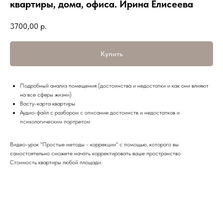
квартиры, дома, офиса. Ирина Елисеева
3700,00
р.
Купить
Подробный анализ помещения (достоинства и недостатки и как они влияют
на все сферы жизни)
Васту-карта квартиры
Аудио-файл с разбором с описание достоинств и недостатков и
психологическим портретом
Видео-урок "Простые методы - коррекции" с помощью, которого вы
самостоятельно сможете начать корректировать ваше пространство
Стоимость квартиры любой площади.